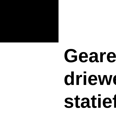
Geare
driew
stati