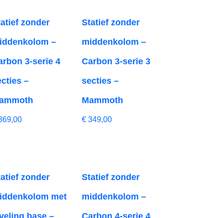
tatief zonder
Statief zonder
iddenkolom –
middenkolom –
arbon 3-serie 4
Carbon 3-serie 3
ecties –
secties –
ammoth
Mammoth
369,00
€
349,00
tatief zonder
Statief zonder
iddenkolom met
middenkolom –
eveling base –
Carbon 4-serie 4