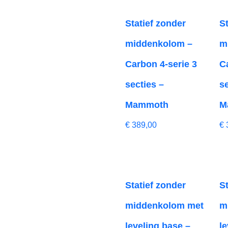
Statief zonder
S
middenkolom –
m
Carbon 4-serie 3
C
secties –
s
Mammoth
M
€
389,00
€
Statief zonder
S
middenkolom met
m
leveling base –
l