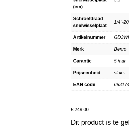
(cm)
Schroefdraad
1/4''-20
snelwisselplaat
Artikelnummer
GD3W
Merk
Benro
Garantie
5 jaar
Prijseenheid
stuks
EAN code
69317
€
249,00
Dit product is te g