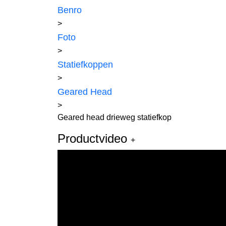
Benro
>
Foto
>
Statiefkoppen
>
Geared Head
>
Geared head drieweg statiefkop
Productvideo
+