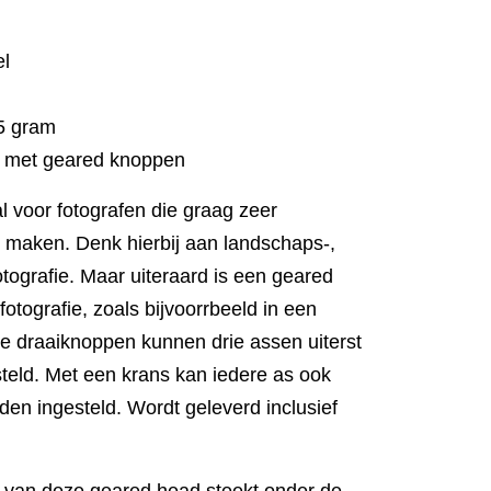
el
95 gram
r met geared knoppen
l voor fotografen die graag zeer
 maken. Denk hierbij aan landschaps-,
fotografie. Maar uiteraard is een geared
fotografie, zoals bijvoorrbeeld in een
te draaiknoppen kunnen drie assen uiterst
eld. Met een krans kan iedere as ook
den ingesteld. Wordt geleverd inclusief
van deze geared head steekt onder de