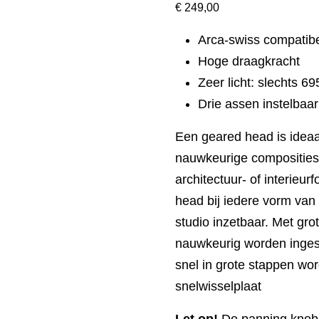
€
249,00
Arca-swiss compatib
Hoge draagkracht
Zeer licht: slechts 6
Drie assen instelbaa
Een geared head is ideaa
nauwkeurige composities
architectuur- of interieur
head bij iedere vorm van 
studio inzetbaar. Met gro
nauwkeurig worden ingest
snel in grote stappen wor
snelwisselplaat
Let op!
De panning knob 