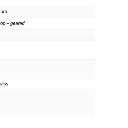
ium
kop – geared
wiss