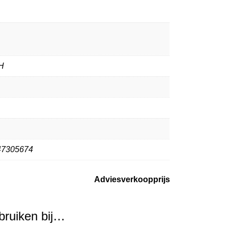
H
47305674
Adviesverkoopprijs
ebruiken bij…