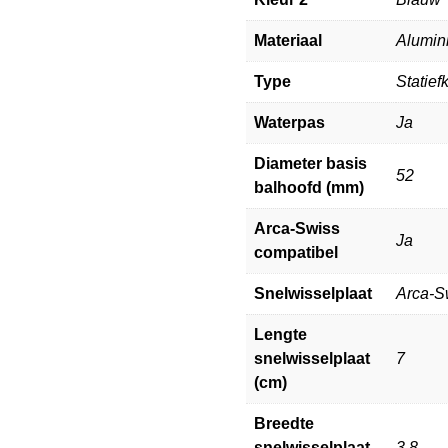
Materiaal
Alumin
Type
Statief
Waterpas
Ja
Diameter basis
52
balhoofd (mm)
Arca-Swiss
Ja
compatibel
Snelwisselplaat
Arca-S
Lengte
snelwisselplaat
7
(cm)
Breedte
snelwisselplaat
3,8