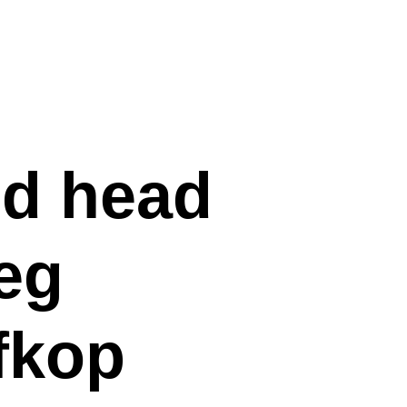
d head
eg
efkop