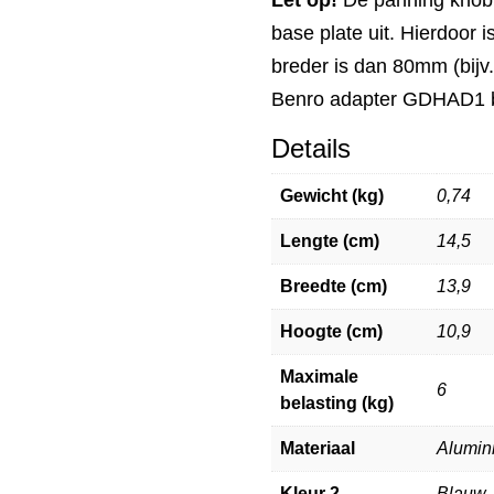
base plate uit. Hierdoor 
breder is dan 80mm (bijv.
Benro adapter GDHAD1 b
Details
Gewicht (kg)
0,74
Lengte (cm)
14,5
Breedte (cm)
13,9
Hoogte (cm)
10,9
Maximale
6
belasting (kg)
Materiaal
Alumin
Kleur 2
Blauw