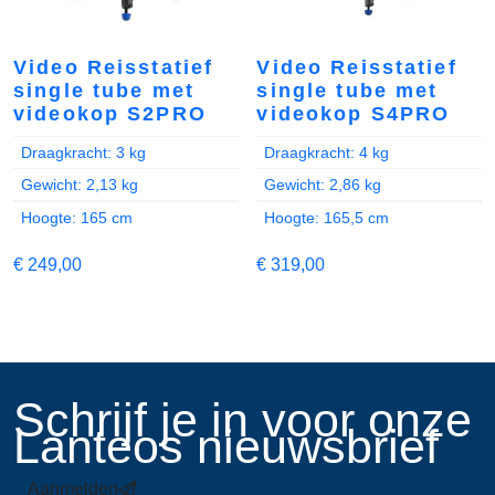
Video Reisstatief
Video Reisstatief
single tube met
single tube met
videokop S2PRO
videokop S4PRO
Draagkracht: 3 kg
Draagkracht: 4 kg
Gewicht: 2,13 kg
Gewicht: 2,86 kg
Hoogte: 165 cm
Hoogte: 165,5 cm
€
249,00
€
319,00
​Schrijf je in voor onze
Lanteos nieuwsbrief
Aanmelden