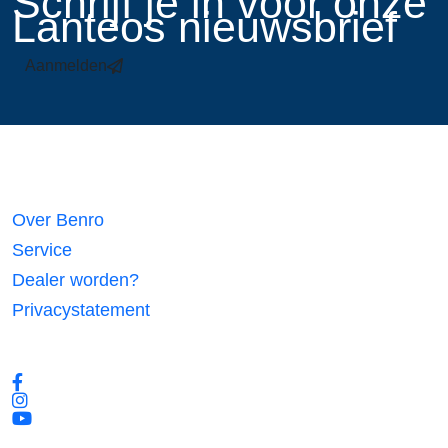
​Schrijf je in voor onze
Lanteos nieuwsbrief
Aanmelden
Links
Over Benro
Service
Dealer worden?
Privacystatement
Volg ons