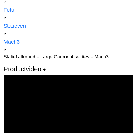
>
Foto
>
Statieven
>
Mach3
>
Statief allround – Large Carbon 4 secties – Mach3
Productvideo
+