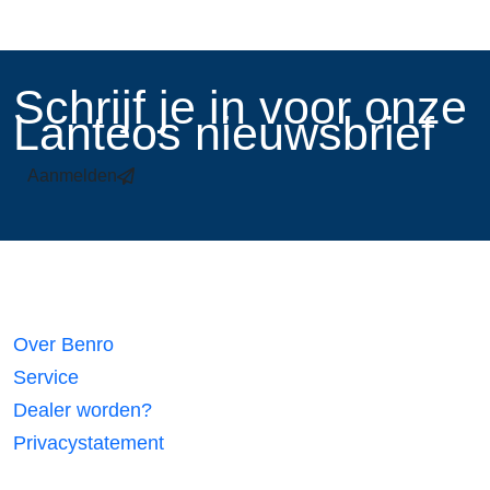
​Schrijf je in voor onze
Lanteos nieuwsbrief
Aanmelden
Links
Over Benro
Service
Dealer worden?
Privacystatement
Volg ons