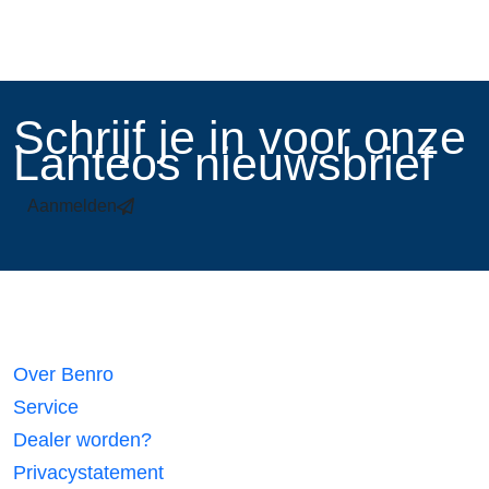
​Schrijf je in voor onze
Lanteos nieuwsbrief
Aanmelden
Links
Over Benro
Service
Dealer worden?
Privacystatement