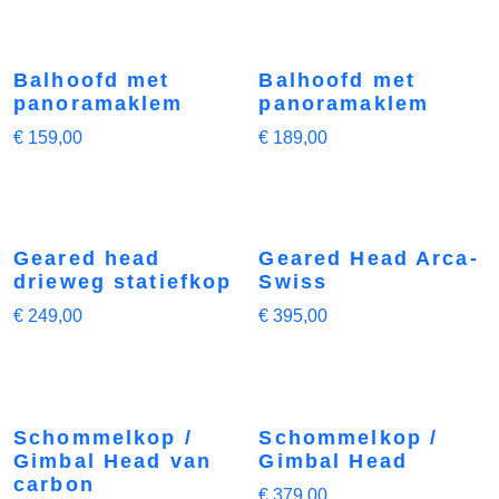
Balhoofd met
Balhoofd met
panoramaklem
panoramaklem
€
159,00
€
189,00
Geared head
Geared Head Arca-
drieweg statiefkop
Swiss
€
249,00
€
395,00
Schommelkop /
Schommelkop /
Gimbal Head van
Gimbal Head
carbon
€
379,00