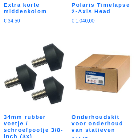
Extra korte
Polaris Timelapse
middenkolom
2-Axis Head
€
34,50
€
1.040,00
34mm rubber
Onderhoudskit
voetje /
voor onderhoud
schroefpootje 3/8-
van statieven
inch (3x)