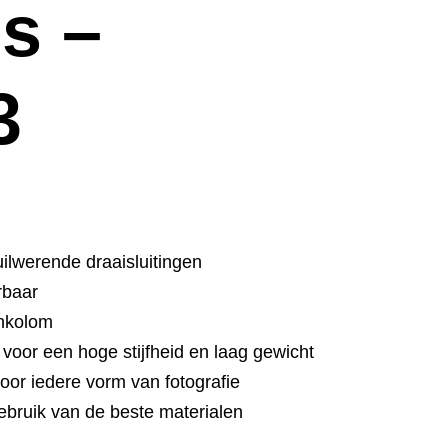
es –
3
g
uilwerende draaisluitingen
rbaar
enkolom
voor een hoge stijfheid en laag gewicht
oor iedere vorm van fotografie
gebruik van de beste materialen