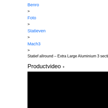
Benro
>
Foto
>
Statieven
>
Mach3
>
Statief allround – Extra Large Aluminium 3 sec
Productvideo
+