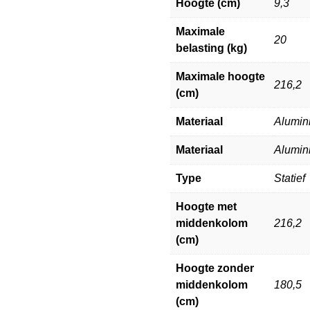
Hoogte (cm)
9,3
Maximale
20
belasting (kg)
Maximale hoogte
216,2
(cm)
Materiaal
Alumin
Materiaal
Alumin
Type
Statief
Hoogte met
middenkolom
216,2
(cm)
Hoogte zonder
middenkolom
180,5
(cm)