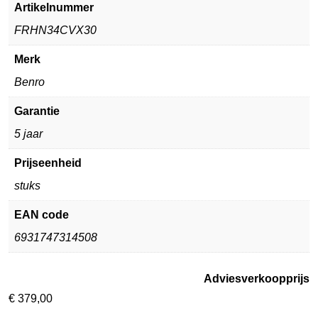
Artikelnummer
FRHN34CVX30
Merk
Benro
Garantie
5 jaar
Prijseenheid
stuks
EAN code
6931747314508
Adviesverkoopprijs
€
379,00