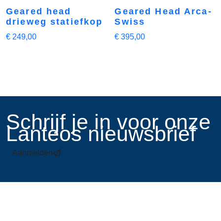
Geared head
Geared Head Arca-
drieweg statiefkop
Swiss
€
249,00
€
395,00
​Schrijf je in voor onze
Lanteos nieuwsbrief
Aanmelden
Links