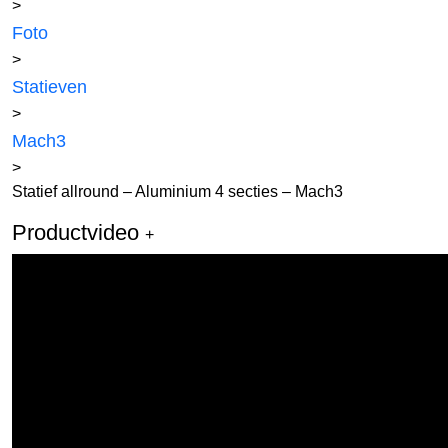
>
Foto
>
Statieven
>
Mach3
>
Statief allround – Aluminium 4 secties – Mach3
Productvideo
+