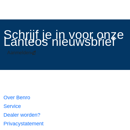
​Schrijf je in voor onze
Lanteos nieuwsbrief
Aanmelden
Links
Over Benro
Service
Dealer worden?
Privacystatement