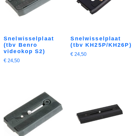
Snelwisselplaat
Snelwisselplaat
(tbv Benro
(tbv KH25P/KH26P)
videokop S2)
€
24,50
€
24,50