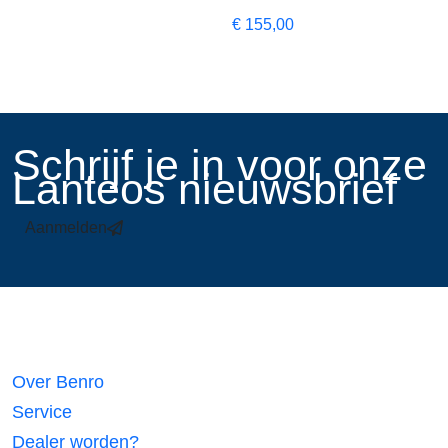
€
155,00
​Schrijf je in voor onze
Lanteos nieuwsbrief
Aanmelden
Links
Over Benro
Service
Dealer worden?