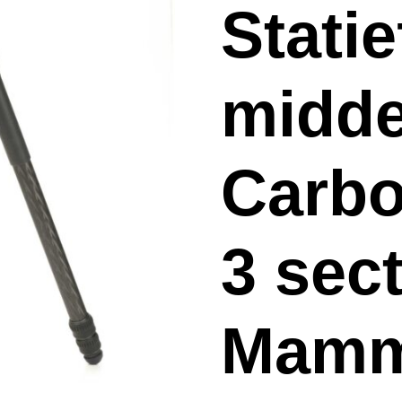
Stati
midd
Carbo
3 sect
Mamm