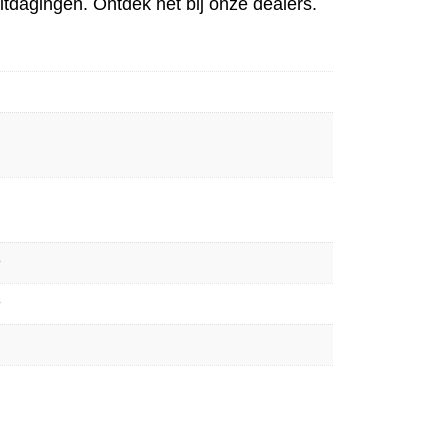
itdagingen. Ontdek het bij onze dealers.
n
n