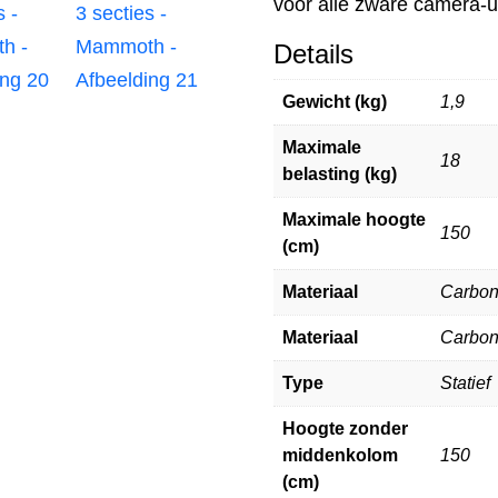
voor alle zware camera-u
Details
Gewicht (kg)
1,9
Maximale
18
belasting (kg)
Maximale hoogte
150
(cm)
Materiaal
Carbo
Materiaal
Carbo
Type
Statief
Hoogte zonder
middenkolom
150
(cm)