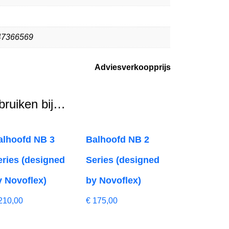
47366569
Adviesverkoopprijs
ebruiken bij…
alhoofd NB 3
Balhoofd NB 2
eries (designed
Series (designed
y Novoflex)
by Novoflex)
210,00
€
175,00