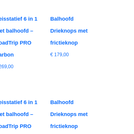
isstatief 6 in 1
Balhoofd
et balhoofd –
Drieknops met
oadTrip PRO
frictieknop
arbon
€
179,00
269,00
isstatief 6 in 1
Balhoofd
et balhoofd –
Drieknops met
oadTrip PRO
frictieknop