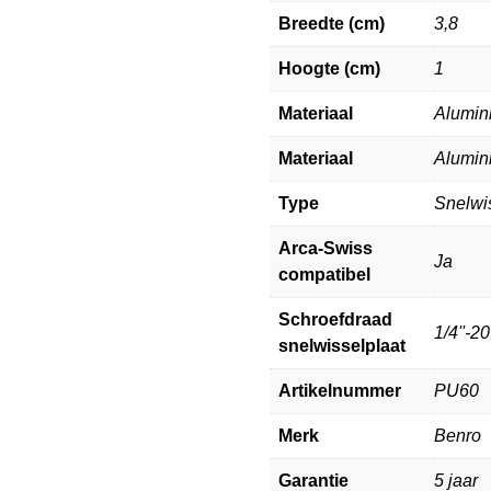
Breedte (cm)
3,8
Hoogte (cm)
1
Materiaal
Alumin
Materiaal
Alumin
Type
Snelwi
Arca-Swiss
Ja
compatibel
Schroefdraad
1/4''-20
snelwisselplaat
Artikelnummer
PU60
Merk
Benro
Garantie
5 jaar