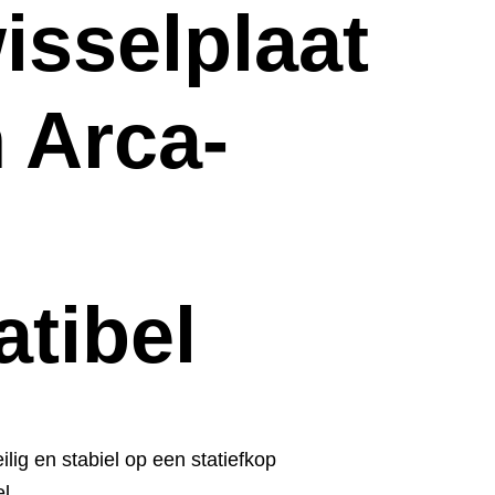
isselplaat
 Arca-
tibel
lig en stabiel op een statiefkop
el