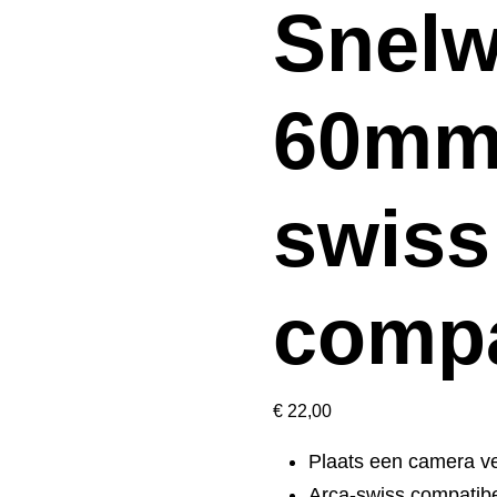
Snelw
60mm
swiss
compa
€
22,00
Plaats een camera vei
Arca-swiss compatib