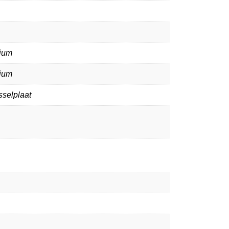
ium
ium
sselplaat