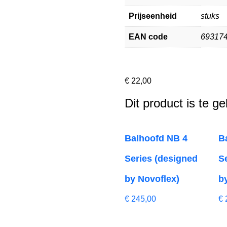
Prijseenheid
stuks
EAN code
69317
€
22,00
Dit product is te g
Balhoofd NB 4
B
Series (designed
S
by Novoflex)
b
€
245,00
€