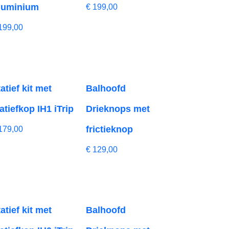
luminium
€
199,00
199,00
atief kit met
Balhoofd
atiefkop IH1 iTrip
Drieknops met
frictieknop
179,00
€
129,00
atief kit met
Balhoofd