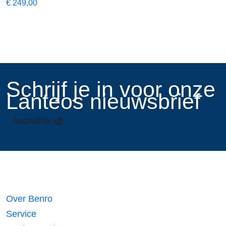
€
249,00
​Schrijf je in voor onze
Lanteos nieuwsbrief
Aanmelden
Links
Over Benro
Service