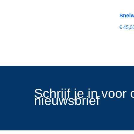
Snelw
€
45,0
​Schrijf je in voo
nieuwsbrief