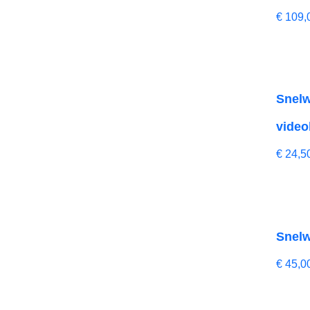
€
109,
Snelw
video
€
24,5
Snelw
€
45,0