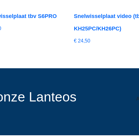
isselplaat tbv S6PRO
Snelwisselplaat video (t
KH25PC/KH26PC)
0
€
24,50
r onze Lanteos