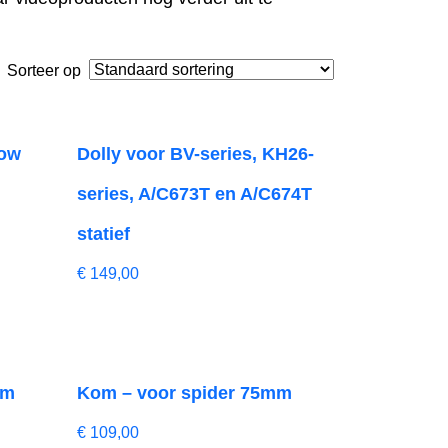
Sorteer op
Low
Dolly voor BV-series, KH26-
series, A/C673T en A/C674T
statief
€
149,00
mm
Kom – voor spider 75mm
€
109,00