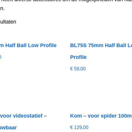
n.
ultaten
 Half Ball Low Profile
BL75S 75mm Half Ball 
Profile
0
€
59,00
 voor videostatief –
Kom – voor spider 100
uwbaar
€
129,00