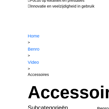
Focus op kwaliteit en prestaties
Innovatie en veelzijdigheid in gebruik
Home
>
Benro
>
Video
>
Accessoires
Accessoi
Subcategorieën
Benro