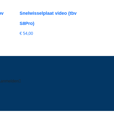
bv
Snelwisselplaat video (tbv
S8Pro)
€
54,00
Aanmelden