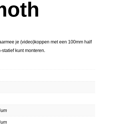
oth
armee je (video)koppen met een 100mm half
statief kunt monteren.
ium
ium