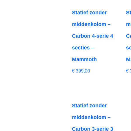
Statief zonder
S
middenkolom –
m
Carbon 4-serie 4
C
secties –
s
Mammoth
M
€
399,00
€
Statief zonder
middenkolom –
Carbon 3-serie 3