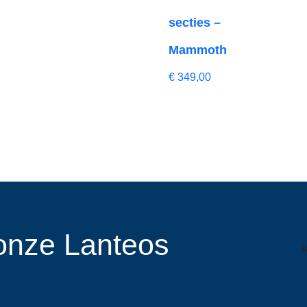
secties –
Mammoth
€
349,00
r onze Lanteos