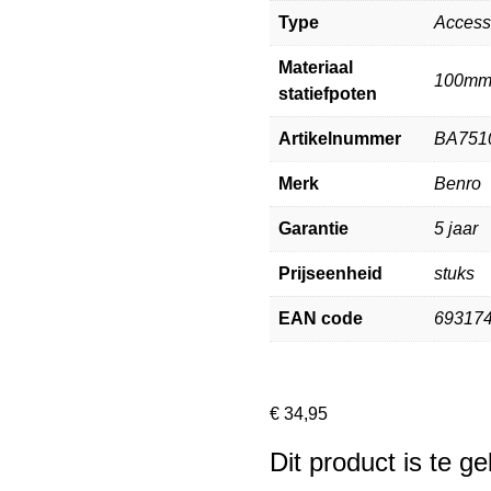
Type
Access
Materiaal
100m
statiefpoten
Artikelnummer
BA751
Merk
Benro
Garantie
5 jaar
Prijseenheid
stuks
EAN code
69317
€
34,95
Dit product is te g