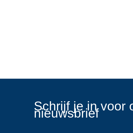
​Schrijf je in voo
nieuwsbrief