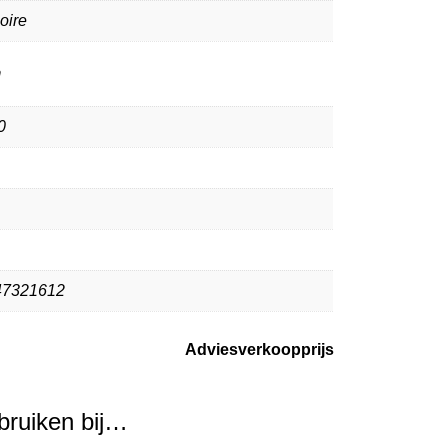
oire
m
0
47321612
Adviesverkoopprijs
ebruiken bij…