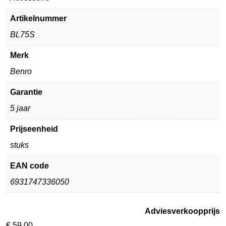
Artikelnummer
BL75S
Merk
Benro
Garantie
5 jaar
Prijseenheid
stuks
EAN code
6931747336050
Adviesverkoopprijs
€
59,00