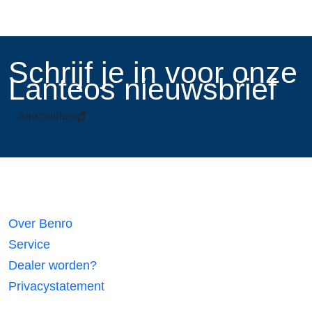
​Schrijf je in voor onze
Lanteos nieuwsbrief
Aanmelden
Links
Over Benro
Service
Dealer worden?
Privacystatement