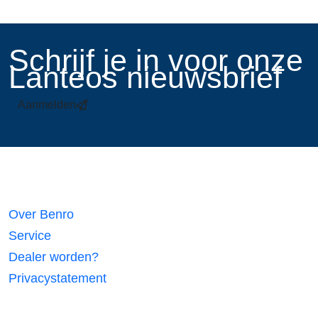
​Schrijf je in voor onze
Lanteos nieuwsbrief
Aanmelden
Links
Over Benro
Service
Dealer worden?
Privacystatement
Volg ons