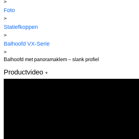
>
Foto
>
Statiefkoppen
>
Balhoofd VX-Serie
>
Balhoofd met panoramaklem – slank profiel
Productvideo
+