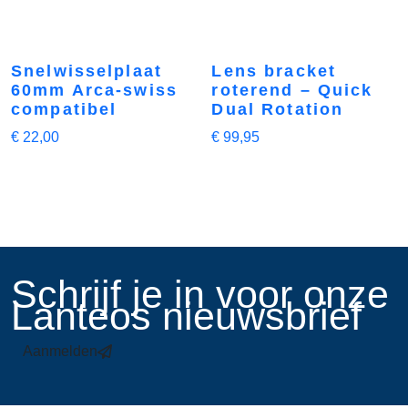
Snelwisselplaat
Lens bracket
60mm Arca-swiss
roterend – Quick
compatibel
Dual Rotation
€
22,00
€
99,95
​Schrijf je in voor onze
Lanteos nieuwsbrief
Aanmelden