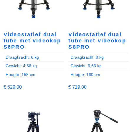
Videostatief dual
Videostatief dual
tube met videokop
tube met videokop
S6PRO
S8PRO
Draagkracht: 6 kg
Draagkracht: 8 kg
Gewicht: 4,66 kg
Gewicht: 6,63 kg
Hoogte: 158 cm
Hoogte: 160 cm
€
629,00
€
719,00