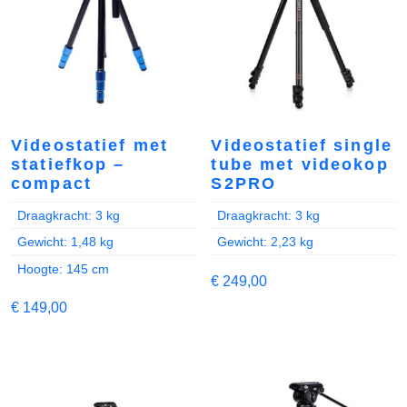
Videostatief met
Videostatief single
statiefkop –
tube met videokop
compact
S2PRO
Draagkracht: 3 kg
Draagkracht: 3 kg
Gewicht: 1,48 kg
Gewicht: 2,23 kg
Hoogte: 145 cm
€
249,00
€
149,00