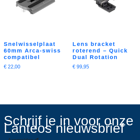
Snelwisselplaat
Lens bracket
60mm Arca-swiss
roterend – Quick
compatibel
Dual Rotation
€
22,00
€
99,95
​Schrijf je in voor onze
Lanteos nieuwsbrief