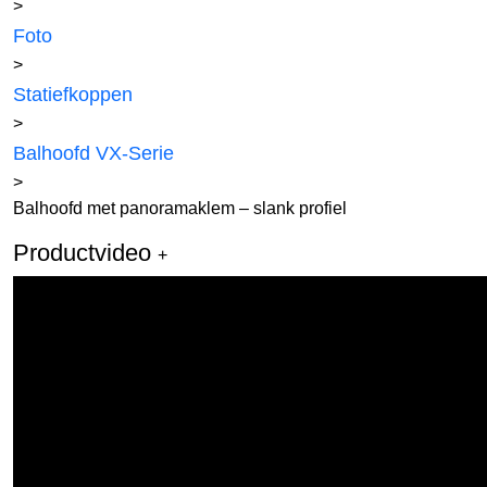
>
Foto
>
Statiefkoppen
>
Balhoofd VX-Serie
>
Balhoofd met panoramaklem – slank profiel
Productvideo
+