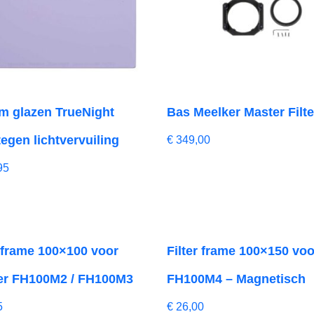
 glazen TrueNight
Bas Meelker Master Filte
 tegen lichtvervuiling
€
349,00
95
r frame 100×100 voor
Filter frame 100×150 voo
er FH100M2 / FH100M3
FH100M4 – Magnetisch
5
€
26,00