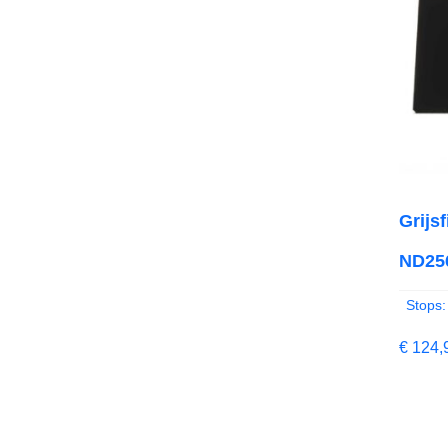
Grijs
ND256
Stops:
€
124,