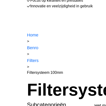
Focus op kwaliteit en prestaties
Innovatie en veelzijdigheid in gebruik
Home
>
Benro
>
Filters
>
Filtersysteem 100mm
Filtersy
Subcategorieën
Het m