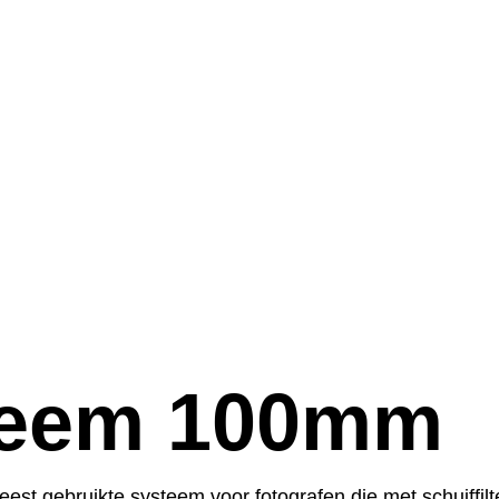
steem 100mm
eest gebruikte systeem voor fotografen die met schuiffi