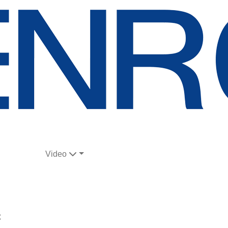
Video
t