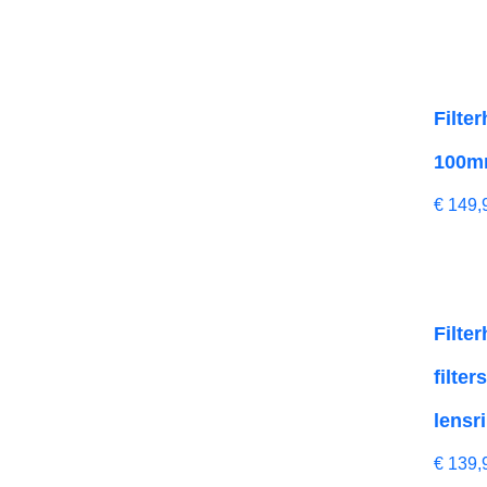
Filte
100mm 
€
149,
Filte
filte
lensr
€
139,