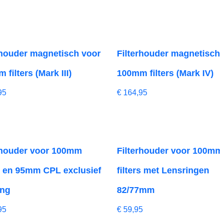
rhouder magnetisch voor
Filterhouder magnetisch
filters (Mark III)
100mm filters (Mark IV)
95
€
164,95
rhouder voor 100mm
Filterhouder voor 100m
rs en 95mm CPL exclusief
filters met Lensringen
ing
82/77mm
95
€
59,95