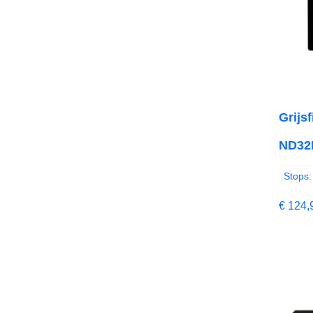
Grijs
ND32K
Stops:
€
124,