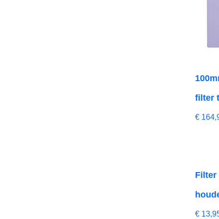
100mm
filter
€
164,
Filte
houd
€
13,9