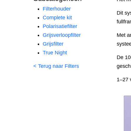
Filterhouder
Dit s
Complete kit
fullf
Polarisatiefilter
Grijsverloopfilter
Met a
Grijsfilter
systee
True Night
De 100
< Terug naar Filters
geschi
1–27 