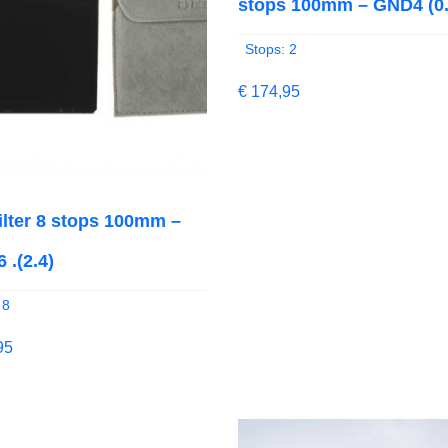
stops 100mm – GND4 (0.
Stops: 2
€
174,95
filter 8 stops 100mm –
 .(2.4)
 8
95