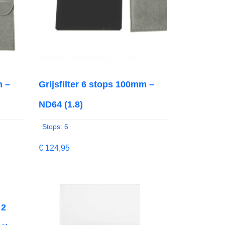
m –
Grijsfilter 6 stops 100mm –
ND64 (1.8)
Stops: 6
€
124,95
 2