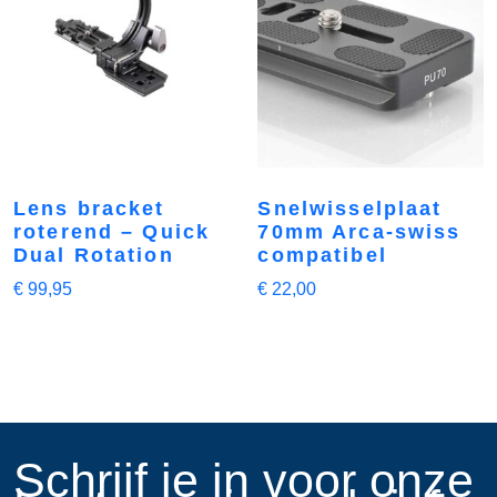
Lens bracket
Snelwisselplaat
roterend – Quick
70mm Arca-swiss
Dual Rotation
compatibel
€
99,95
€
22,00
​Schrijf je in voor onze