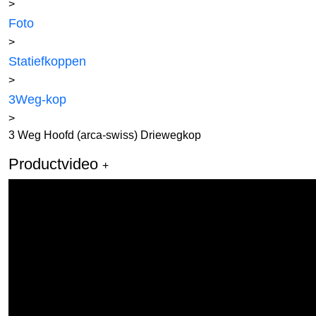
>
Foto
>
Statiefkoppen
>
3Weg-kop
>
3 Weg Hoofd (arca-swiss) Driewegkop
Productvideo
+