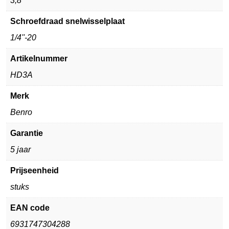
3,8
Schroefdraad snelwisselplaat
1/4''-20
Artikelnummer
HD3A
Merk
Benro
Garantie
5 jaar
Prijseenheid
stuks
EAN code
6931747304288