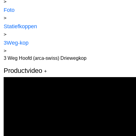
>
Foto
>
Statiefkoppen
>
3Weg-kop
>
3 Weg Hoofd (arca-swiss) Driewegkop
Productvideo
+