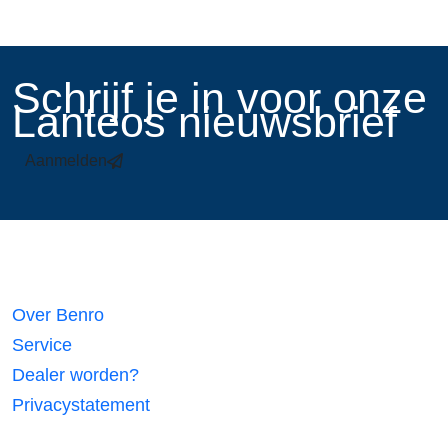
​Schrijf je in voor onze
Lanteos nieuwsbrief
Aanmelden
Links
Over Benro
Service
Dealer worden?
Privacystatement
Volg ons