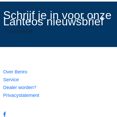
​Schrijf je in voor onze
Lanteos nieuwsbrief
Aanmelden
Links
Over Benro
Service
Dealer worden?
Privacystatement
Volg ons