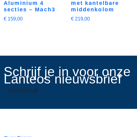
Aluminium 4
met kantelbare
secties – Mach3
middenkolom
€
159,00
€
219,00
​Schrijf je in voor onze
Lanteos nieuwsbrief
Aanmelden
Links