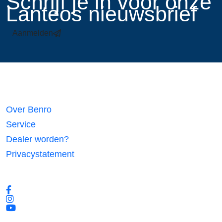
​Schrijf je in voor onze
Lanteos nieuwsbrief
Aanmelden
Links
Over Benro
Service
Dealer worden?
Privacystatement
Volg ons