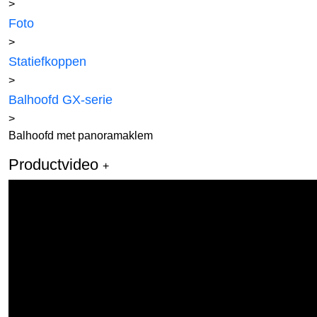
>
Foto
>
Statiefkoppen
>
Balhoofd GX-serie
>
Balhoofd met panoramaklem
Productvideo
+