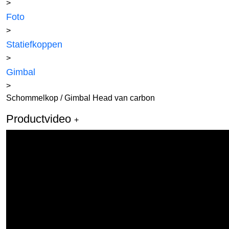
>
Foto
>
Statiefkoppen
>
Gimbal
>
Schommelkop / Gimbal Head van carbon
Productvideo
+