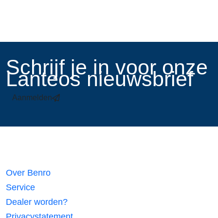
​Schrijf je in voor onze
Lanteos nieuwsbrief
Aanmelden
Links
Over Benro
Service
Dealer worden?
Privacystatement