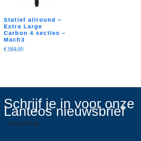
Statief allround –
Extra Large
Carbon 4 secties –
Mach3
€
569,00
​Schrijf je in voor onze
Lanteos nieuwsbrief
Aanmelden