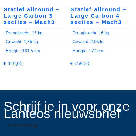
Statief allround –
Statief allround –
Large Carbon 3
Large Carbon 4
secties – Mach3
secties – Mach3
Draagkracht: 16 kg
Draagkracht: 16 kg
Gewicht: 1,85 kg
Gewicht: 2,05 kg
Hoogte: 161,5 cm
Hoogte: 177 cm
€
419,00
€
459,00
​Schrijf je in voor onze
Lanteos nieuwsbrief
Aanmelden