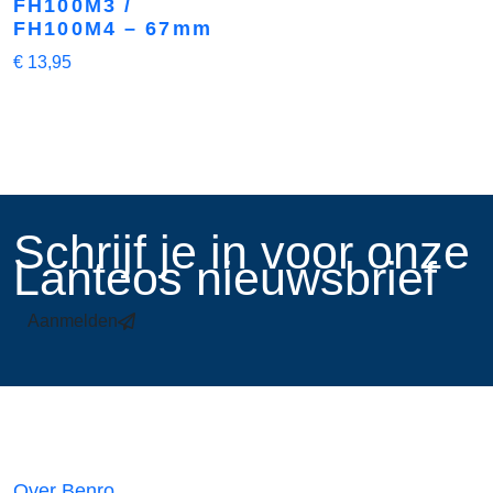
FH100M3 /
FH100M4 – 67mm
€
13,95
​Schrijf je in voor onze
Lanteos nieuwsbrief
Aanmelden
Links
Over Benro