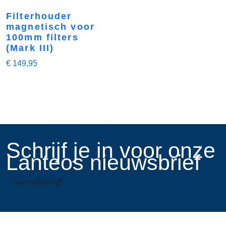
Filterhouder
magnetisch voor
100mm filters
(Mark III)
€
149,95
​Schrijf je in voor onze
Lanteos nieuwsbrief
Aanmelden