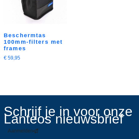
Beschermtas
100mm-filters met
frames
€
59,95
​Schrijf je in voor onze
Lanteos nieuwsbrief
Aanmelden