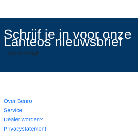
​Schrijf je in voor onze
Lanteos nieuwsbrief
Aanmelden
Links
Over Benro
Service
Dealer worden?
Privacystatement