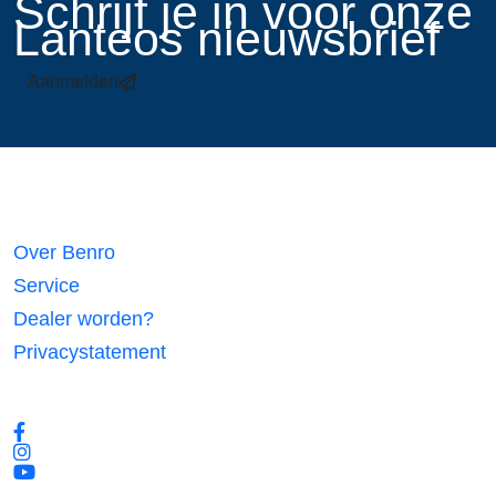
​Schrijf je in voor onze
Lanteos nieuwsbrief
Aanmelden
Links
Over Benro
Service
Dealer worden?
Privacystatement
Volg ons