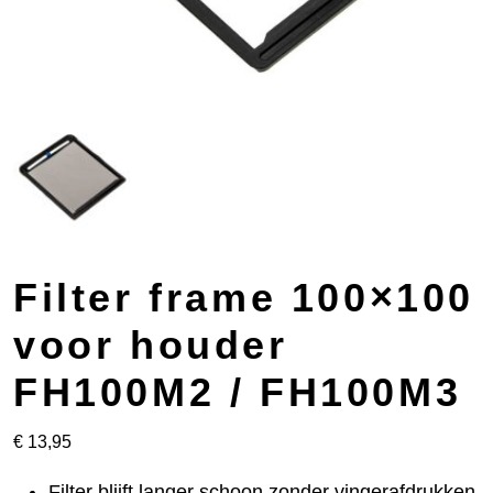
Filter frame 100×100
voor houder
FH100M2 / FH100M3
€
13,95
Filter blijft langer schoon zonder vingerafdrukken