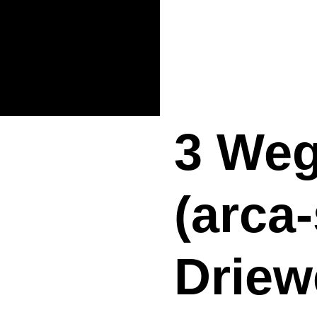
3 Weg
(arca
Drie