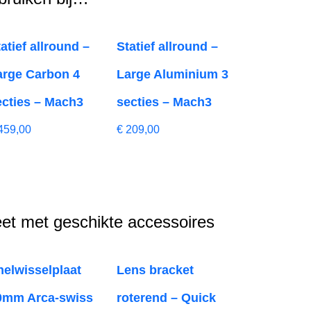
atief allround –
Statief allround –
arge Carbon 4
Large Aluminium 3
ecties – Mach3
secties – Mach3
459,00
€
209,00
et met geschikte accessoires
nelwisselplaat
Lens bracket
0mm Arca-swiss
roterend – Quick