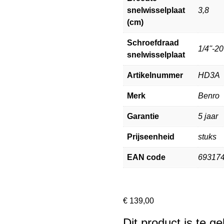
snelwisselplaat
3,8
(cm)
Schroefdraad
1/4''-20
snelwisselplaat
Artikelnummer
HD3A
Merk
Benro
Garantie
5 jaar
Prijseenheid
stuks
EAN code
69317
€
139,00
Dit product is te g