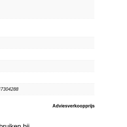
47304288
Adviesverkoopprijs
ebruiken bij…