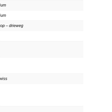
ium
ium
kop – drieweg
wiss