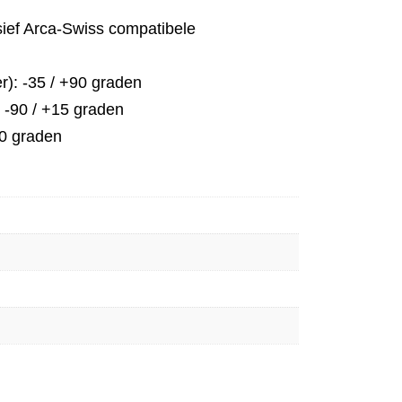
sief Arca-Swiss compatibele
er): -35 / +90 graden
): -90 / +15 graden
0 graden