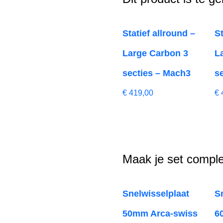
Statief allround –
St
Large Carbon 3
L
secties – Mach3
s
€
419,00
€
Maak je set comple
Snelwisselplaat
S
50mm Arca-swiss
6