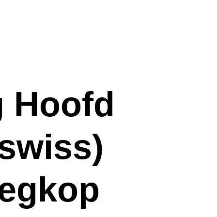
 Hoofd
-swiss)
wegkop