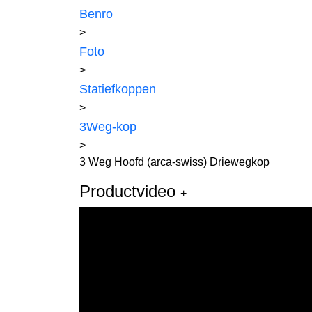
Benro
>
Foto
>
Statiefkoppen
>
3Weg-kop
>
3 Weg Hoofd (arca-swiss) Driewegkop
Productvideo
+