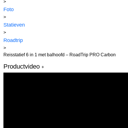
>
Foto
>
Statieven
>
Roadtrip
>
Reisstatief 6 in 1 met balhoofd – RoadTrip PRO Carbon
Productvideo
+