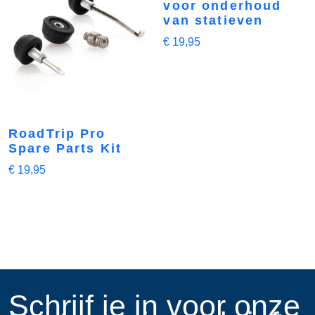
voor onderhoud
van statieven
€
19,95
RoadTrip Pro
Spare Parts Kit
€
19,95
​Schrijf je in voor onze