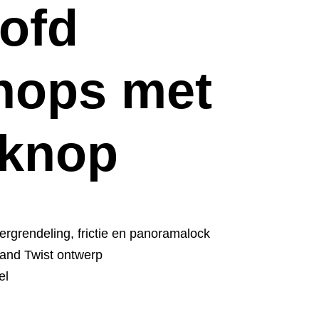
ofd
nops met
eknop
ergrendeling, frictie en panoramalock
l and Twist ontwerp
el