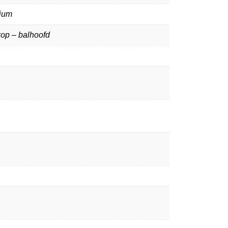
ium
kop – balhoofd