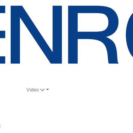
Video
t