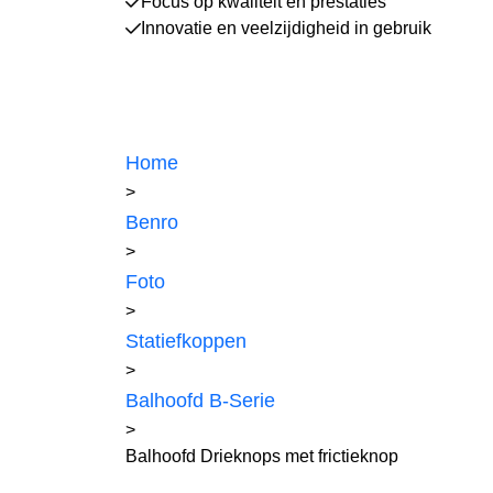
Focus op kwaliteit en prestaties
Innovatie en veelzijdigheid in gebruik
Home
>
Benro
>
Foto
>
Statiefkoppen
>
Balhoofd B-Serie
>
Balhoofd Drieknops met frictieknop