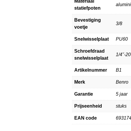
Materiaal
alumin
statiefpoten
Bevestiging
3/8
voetje
Snelwisselplaat
PU60
Schroefdraad
1/4''-20
snelwisselplaat
Artikelnummer
B1
Merk
Benro
Garantie
5 jaar
Prijseenheid
stuks
EAN code
69317