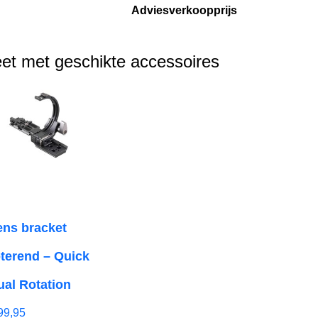
Adviesverkoopprijs
et met geschikte accessoires
ens bracket
oterend – Quick
ual Rotation
99,95