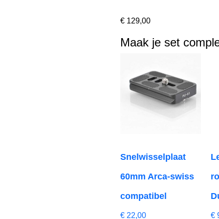
€
129,00
Maak je set comple
Snelwisselplaat
L
60mm Arca-swiss
r
compatibel
D
€
22,00
€