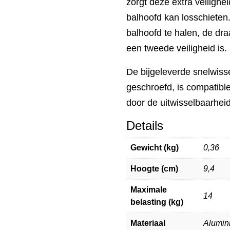
zorgt deze extra veilighe
balhoofd kan losschiete
balhoofd te halen, de dr
een tweede veiligheid is.
De bijgeleverde snelwiss
geschroefd, is compatible
door de uitwisselbaarhei
Details
Gewicht (kg)
0,36
Hoogte (cm)
9,4
Maximale
14
belasting (kg)
Materiaal
Alumin