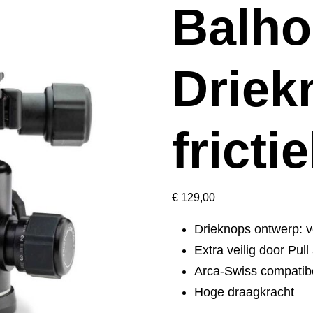
Balho
Driek
fricti
€
129,00
Drieknops ontwerp: v
Extra veilig door Pul
Arca-Swiss compatib
Hoge draagkracht