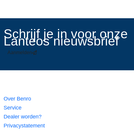
​Schrijf je in voor onze
Lanteos nieuwsbrief
Aanmelden
Links
Over Benro
Service
Dealer worden?
Privacystatement