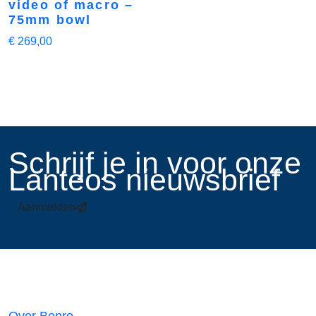
video of macro –
75mm bowl
€
269,00
​Schrijf je in voor onze
Lanteos nieuwsbrief
Aanmelden
Links