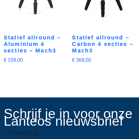
Statief allround –
Statief allround –
Aluminium 4
Carbon 4 secties –
secties – Mach3
Mach3
€
159,00
€
369,00
​Schrijf je in voor onze
Lanteos nieuwsbrief
Aanmelden