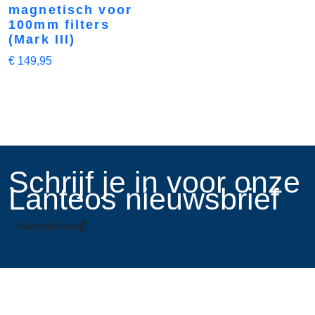
magnetisch voor
100mm filters
(Mark III)
€
149,95
​Schrijf je in voor onze
Lanteos nieuwsbrief
Aanmelden
Links