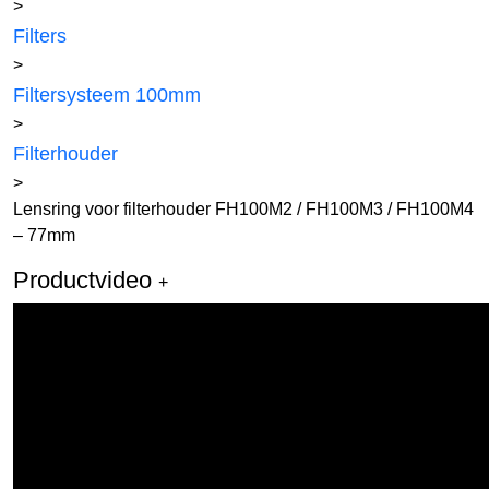
>
Filters
>
Filtersysteem 100mm
>
Filterhouder
>
Lensring voor filterhouder FH100M2 / FH100M3 / FH100M4
– 77mm
Productvideo
+