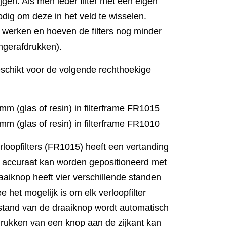
ijgen. Als men ieder filter met een eigen
nodig om deze in het veld te wisselen.
 werken en hoeven de filters nog minder
ngerafdrukken).
chikt voor de volgende rechthoekige
 (glas of resin) in filterframe FR1015
 (glas of resin) in filterframe FR1010
erloopfilters (FR1015) heeft een vertanding
en accuraat kan worden gepositioneerd met
aaiknop heeft vier verschillende standen
 het mogelijk is om elk verloopfilter
 stand van de draaiknop wordt automatisch
drukken van een knop aan de zijkant kan