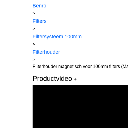
Benro
>
Filters
>
Filtersysteem 100mm
>
Filterhouder
>
Filterhouder magnetisch voor 100mm filters (Mar
Productvideo
+