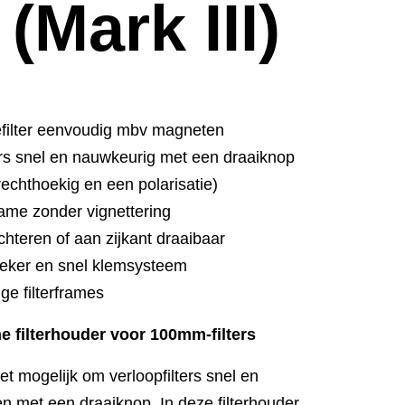
 (Mark III)
iefilter eenvoudig mbv magneten
ters snel en nauwkeurig met een draaiknop
e rechthoekig en een polarisatie)
rame zonder vignettering
achteren of aan zijkant draaibaar
zeker en snel klemsysteem
ge filterframes
e filterhouder voor 100mm-filters
et mogelijk om verloopfilters snel en
en met een draaiknop. In deze filterhouder