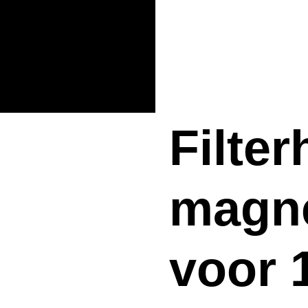
Filte
magne
voor