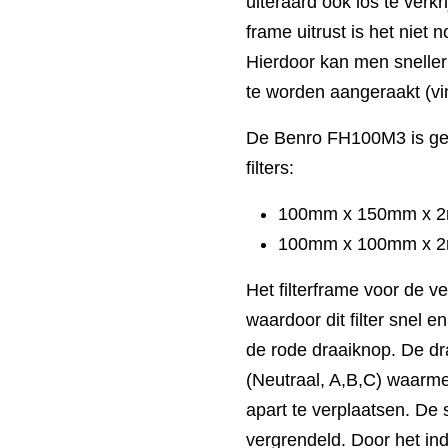
uiteraard ook los te verkr
frame uitrust is het niet 
Hierdoor kan men sneller
te worden aangeraakt (vi
De Benro FH100M3 is ges
filters:
100mm x 150mm x 2mm
100mm x 100mm x 2mm
Het filterframe voor de v
waardoor dit filter snel 
de rode draaiknop. De dr
(Neutraal, A,B,C) waarmee
apart te verplaatsen. De
vergrendeld. Door het in