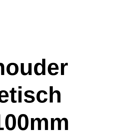
rhouder
tisch
 100mm