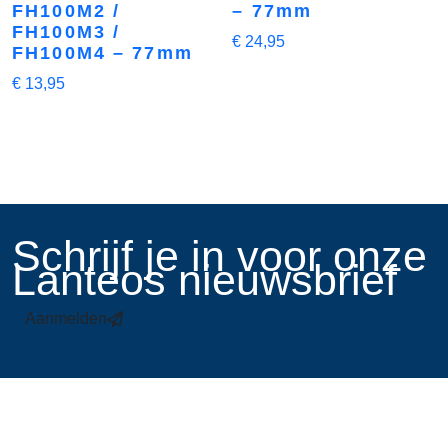
FH100M2 /
– 77mm
FH100M3 /
€
24,95
FH100M4 – 77mm
€
13,95
​Schrijf je in voor onze
Lanteos nieuwsbrief
Aanmelden
Links