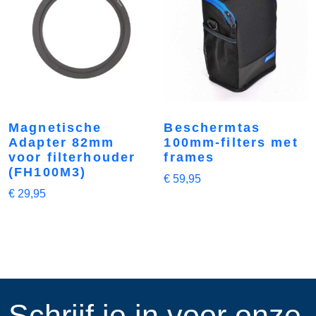
Magnetische
Beschermtas
Adapter 82mm
100mm-filters met
voor filterhouder
frames
(FH100M3)
€
59,95
€
29,95
​Schrijf je in voor onze