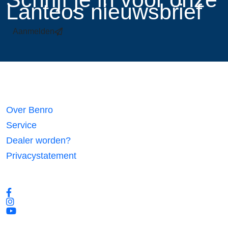
Lanteos nieuwsbrief
Aanmelden
Links
Over Benro
Service
Dealer worden?
Privacystatement
Volg ons