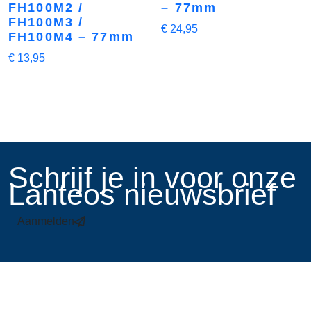
FH100M2 /
– 77mm
FH100M3 /
€
24,95
FH100M4 – 77mm
€
13,95
​Schrijf je in voor onze
Lanteos nieuwsbrief
Aanmelden
Links