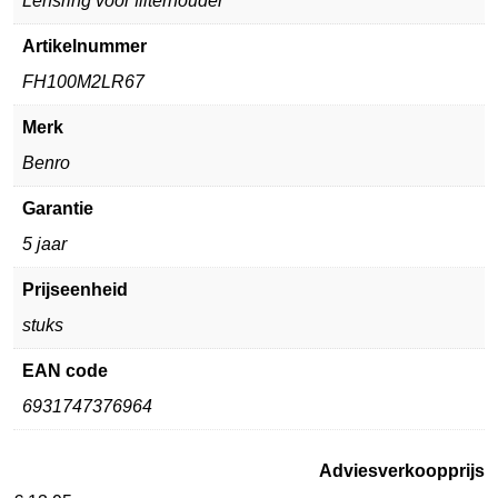
Lensring voor filterhouder
Artikelnummer
FH100M2LR67
Merk
Benro
Garantie
5 jaar
Prijseenheid
stuks
EAN code
6931747376964
Adviesverkoopprijs