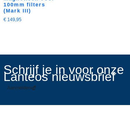
100mm filters
(Mark III)
€
149,95
​Schrijf je in voor onze
Lanteos nieuwsbrief
Aanmelden
Links