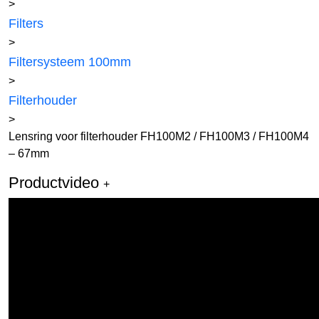
>
Filters
>
Filtersysteem 100mm
>
Filterhouder
>
Lensring voor filterhouder FH100M2 / FH100M3 / FH100M4
– 67mm
Productvideo
+