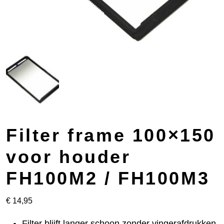
Filter frame 100×150
voor houder
FH100M2 / FH100M3
€
14,95
Filter blijft langer schoon zonder vingerafdrukken