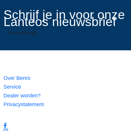
​Schrijf je in voor onze
Lanteos nieuwsbrief
Aanmelden
Links
Over Benro
Service
Dealer worden?
Privacystatement
Volg ons