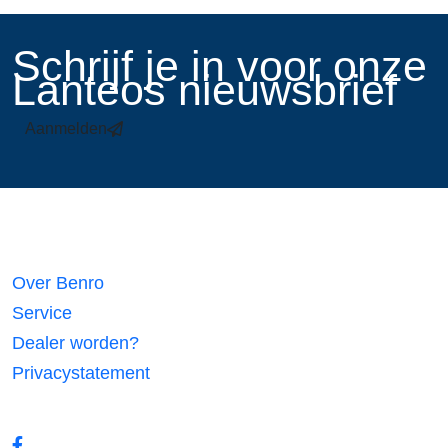
​Schrijf je in voor onze
Lanteos nieuwsbrief
Aanmelden
Links
Over Benro
Service
Dealer worden?
Privacystatement
Volg ons