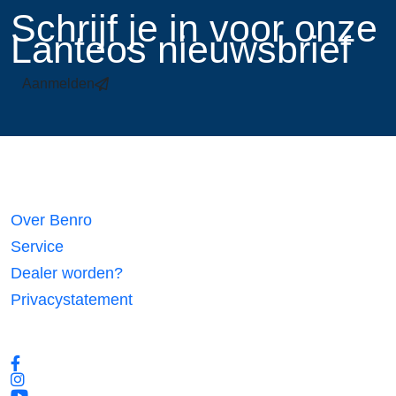
​Schrijf je in voor onze
Lanteos nieuwsbrief
Aanmelden
Links
Over Benro
Service
Dealer worden?
Privacystatement
Volg ons